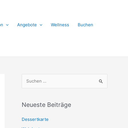
on
Angebote
Wellness
Buchen
S
u
c
Neueste Beiträge
h
e
Dessertkarte
n