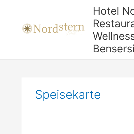
Zum
Hotel No
Inhalt
springen
Restaura
Wellness
Bensersi
Speisekarte